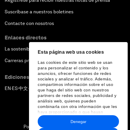
Regístrese para recibir nuestras notas de prensa
Suscríbase a nuestros boletines
Contacte con nosotros
Enlaces directos
La sostenibilidad en el Foro
Esta página web usa cookies
Carreras profesionales
Las cookies de este sitio web se usan
para personalizar el contenido y los
anuncios, ofrecer funciones de redes
Ediciones en otros idiomas
sociales y analizar el tráfico. Además,
compartimos información sobre el uso
EN
ES
中文
日本語
▪
▪
▪
que haga del sitio web con nuestros
partners de redes sociales, publicidad y
análisis web, quienes pueden
combinarla con otra información que les
haya proporcionado o que hayan
recopilado a partir del uso que haya
Denegar
hecho de sus servicios.
Política de privacidad y normas de uso