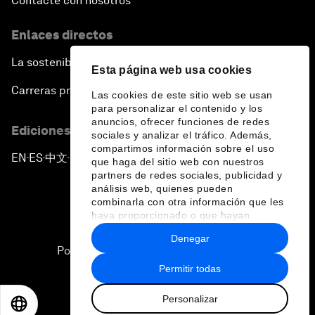
Contacte con nosotros
Enlaces directos
La sostenibilidad en el Foro
Esta página web usa cookies
Carreras profesionales
Las cookies de este sitio web se usan
para personalizar el contenido y los
anuncios, ofrecer funciones de redes
Ediciones en otros idiomas
sociales y analizar el tráfico. Además,
compartimos información sobre el uso
EN
ES
中文
日本語
▪
▪
▪
que haga del sitio web con nuestros
partners de redes sociales, publicidad y
análisis web, quienes pueden
combinarla con otra información que les
haya proporcionado o que hayan
recopilado a partir del uso que haya
Denegar
hecho de sus servicios.
Política de privacidad y normas de uso
Permitir todas
Sitemap
Personalizar
©
2026
Foro Económico Mundial
EN
ES
中文
日本語