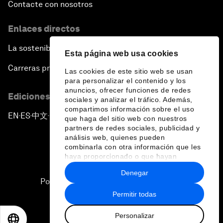
Contacte con nosotros
Enlaces directos
La sostenibilidad en el Foro
Esta página web usa cookies
Carreras profesionales
Las cookies de este sitio web se usan
para personalizar el contenido y los
anuncios, ofrecer funciones de redes
Ediciones en otros idiomas
sociales y analizar el tráfico. Además,
compartimos información sobre el uso
EN
ES
中文
日本語
▪
▪
▪
que haga del sitio web con nuestros
partners de redes sociales, publicidad y
análisis web, quienes pueden
combinarla con otra información que les
haya proporcionado o que hayan
recopilado a partir del uso que haya
Denegar
hecho de sus servicios.
Política de privacidad y normas de uso
Permitir todas
Sitemap
Personalizar
©
2026
Foro Económico Mundial
EN
ES
中文
日本語