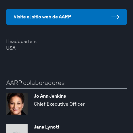
Visite el sitio web de AARP
Headquarters
USA
AARP colaboradores
Jo Ann Jenkins
Chief Executive Officer
Jana Lynott