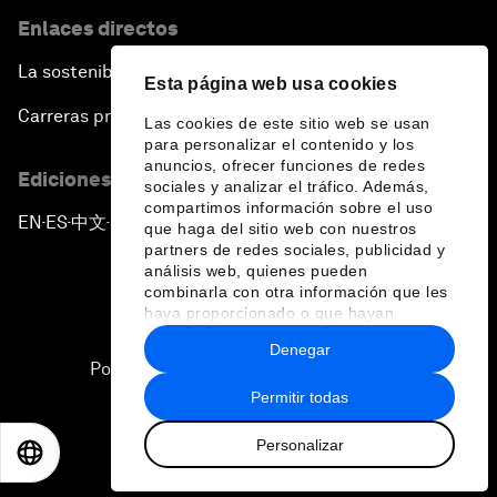
Enlaces directos
La sostenibilidad en el Foro
Esta página web usa cookies
Carreras profesionales
Las cookies de este sitio web se usan
para personalizar el contenido y los
anuncios, ofrecer funciones de redes
Ediciones en otros idiomas
sociales y analizar el tráfico. Además,
compartimos información sobre el uso
EN
ES
中文
日本語
▪
▪
▪
que haga del sitio web con nuestros
partners de redes sociales, publicidad y
análisis web, quienes pueden
combinarla con otra información que les
haya proporcionado o que hayan
recopilado a partir del uso que haya
Denegar
hecho de sus servicios.
Política de privacidad y normas de uso
Permitir todas
Sitemap
Personalizar
©
2026
Foro Económico Mundial
EN
ES
中文
日本語