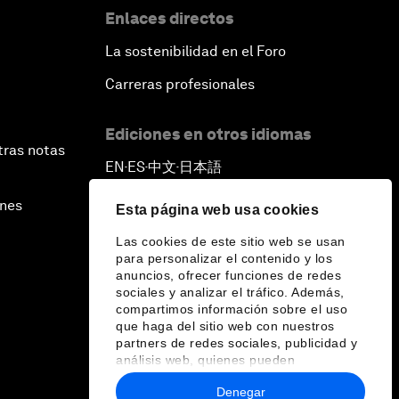
Enlaces directos
La sostenibilidad en el Foro
Carreras profesionales
Ediciones en otros idiomas
tras notas
EN
ES
中文
日本語
▪
▪
▪
ines
Esta página web usa cookies
Las cookies de este sitio web se usan
para personalizar el contenido y los
anuncios, ofrecer funciones de redes
sociales y analizar el tráfico. Además,
compartimos información sobre el uso
que haga del sitio web con nuestros
partners de redes sociales, publicidad y
análisis web, quienes pueden
combinarla con otra información que les
Denegar
haya proporcionado o que hayan