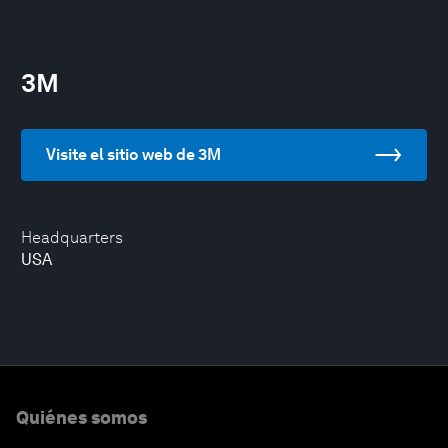
3M
Visite el sitio web de 3M
Headquarters
USA
Quiénes somos