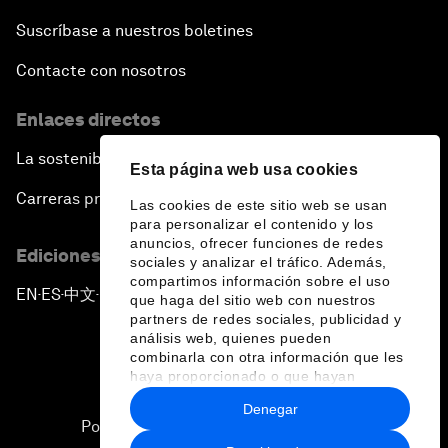
Suscríbase a nuestros boletines
Contacte con nosotros
Enlaces directos
La sostenibilidad en el Foro
Esta página web usa cookies
Carreras profesionales
Las cookies de este sitio web se usan
para personalizar el contenido y los
anuncios, ofrecer funciones de redes
Ediciones en otros idiomas
sociales y analizar el tráfico. Además,
compartimos información sobre el uso
EN
ES
中文
日本語
▪
▪
▪
que haga del sitio web con nuestros
partners de redes sociales, publicidad y
análisis web, quienes pueden
combinarla con otra información que les
haya proporcionado o que hayan
recopilado a partir del uso que haya
Denegar
hecho de sus servicios.
Política de privacidad y normas de uso