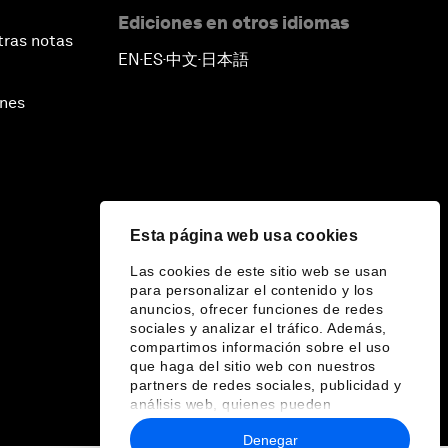
Ediciones en otros idiomas
tras notas
EN
ES
中文
日本語
▪
▪
▪
ines
Esta página web usa cookies
Las cookies de este sitio web se usan
para personalizar el contenido y los
anuncios, ofrecer funciones de redes
sociales y analizar el tráfico. Además,
compartimos información sobre el uso
que haga del sitio web con nuestros
partners de redes sociales, publicidad y
análisis web, quienes pueden
combinarla con otra información que les
Denegar
haya proporcionado o que hayan