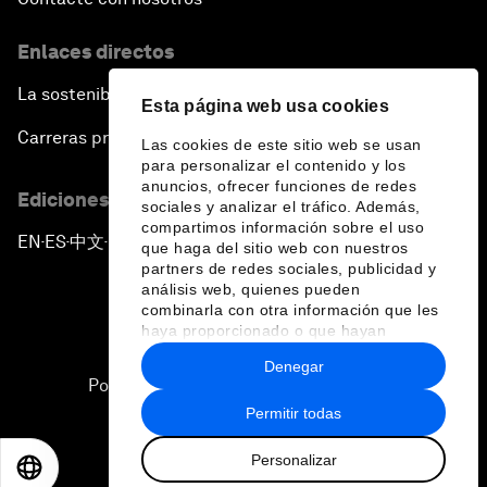
Enlaces directos
La sostenibilidad en el Foro
Esta página web usa cookies
Carreras profesionales
Las cookies de este sitio web se usan
para personalizar el contenido y los
anuncios, ofrecer funciones de redes
Ediciones en otros idiomas
sociales y analizar el tráfico. Además,
compartimos información sobre el uso
EN
ES
中文
日本語
▪
▪
▪
que haga del sitio web con nuestros
partners de redes sociales, publicidad y
análisis web, quienes pueden
combinarla con otra información que les
haya proporcionado o que hayan
recopilado a partir del uso que haya
Denegar
hecho de sus servicios.
Política de privacidad y normas de uso
Permitir todas
Sitemap
Personalizar
©
2026
Foro Económico Mundial
EN
ES
中文
日本語