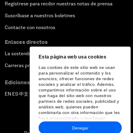
Regístrese para recibir nuestras notas de prensa
Suscríbase a nuestros boletines
Contacte con nosotros
Enlaces directos
La sostenibilidad en el Foro
Esta página web usa cookies
Carreras profesionales
Las cookies de este sitio web se usan
para personalizar el contenido y los
anuncios, ofrecer funciones de redes
Ediciones en otros idiomas
sociales y analizar el tráfico. Además,
compartimos información sobre el uso
EN
ES
中文
日本語
▪
▪
▪
que haga del sitio web con nuestros
partners de redes sociales, publicidad y
análisis web, quienes pueden
combinarla con otra información que les
haya proporcionado o que hayan
recopilado a partir del uso que haya
Denegar
hecho de sus servicios.