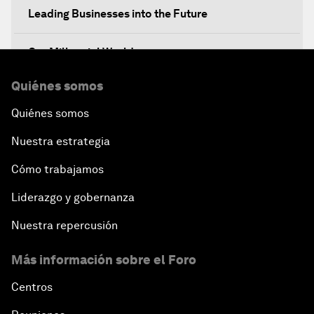
Leading Businesses into the Future
Our Millennial World
Quiénes somos
Finding the $100 Billion for Infrastructure
Quiénes somos
Dealing with eExtremism
Nuestra estrategia
The Future of Europe
Cómo trabajamos
Liderazgo y gobernanza
Rebuilding for Peace
Nuestra repercusión
Transforming Energy
Más información sobre el Foro
Leadership Imperative: Making Reforms Work
Centros