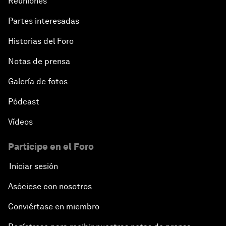
Reuniones
Embracing Disruption
Partes interesadas
Racing against the Clock: The Water Crisis
Historias del Foro
Notas de prensa
Overcoming Inertia: A Talent Revolution
Galería de fotos
Europe and MENA: From Neighbourhood to
Common Destiny
Pódcast
Vídeos
Enabling a Generational Transformation
Participe en el Foro
Iniciar sesión
Asóciese con nosotros
Conviértase en miembro