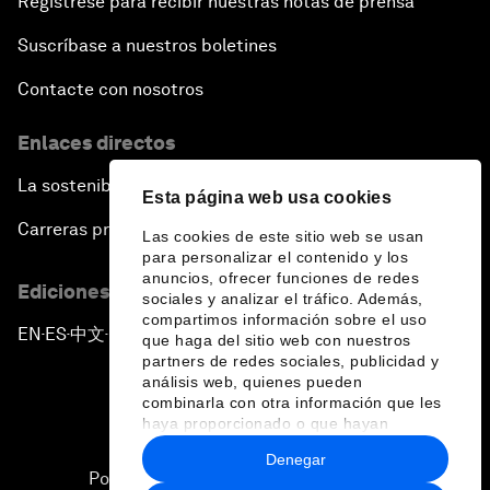
Regístrese para recibir nuestras notas de prensa
Suscríbase a nuestros boletines
Contacte con nosotros
Enlaces directos
La sostenibilidad en el Foro
Esta página web usa cookies
Carreras profesionales
Las cookies de este sitio web se usan
para personalizar el contenido y los
anuncios, ofrecer funciones de redes
Ediciones en otros idiomas
sociales y analizar el tráfico. Además,
compartimos información sobre el uso
EN
ES
中文
日本語
▪
▪
▪
que haga del sitio web con nuestros
partners de redes sociales, publicidad y
análisis web, quienes pueden
combinarla con otra información que les
haya proporcionado o que hayan
recopilado a partir del uso que haya
Denegar
hecho de sus servicios.
Política de privacidad y normas de uso