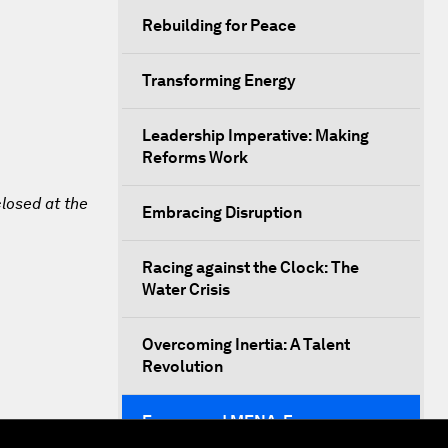
Rebuilding for Peace
Transforming Energy
Leadership Imperative: Making
Reforms Work
closed at the
Embracing Disruption
Racing against the Clock: The
Water Crisis
Overcoming Inertia: A Talent
Revolution
Europe and MENA: From
Neighbourhood to Common