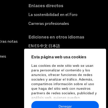
Destiny
Enlaces directos
La sostenibilidad en el Foro
Enabling a Generational
Transformation
Carreras profesionales
Ediciones en otros idiomas
tras notas
EN
ES
中文
日本語
▪
▪
▪
ines
Esta página web usa cookies
Las cookies de este sitio web se usan
para personalizar el contenido y los
anuncios, ofrecer funciones de redes
sociales y analizar el tráfico. Además,
compartimos información sobre el uso
que haga del sitio web con nuestros
partners de redes sociales, publicidad y
análisis web, quienes pueden
combinarla con otra información que les
Denegar
haya proporcionado o que hayan