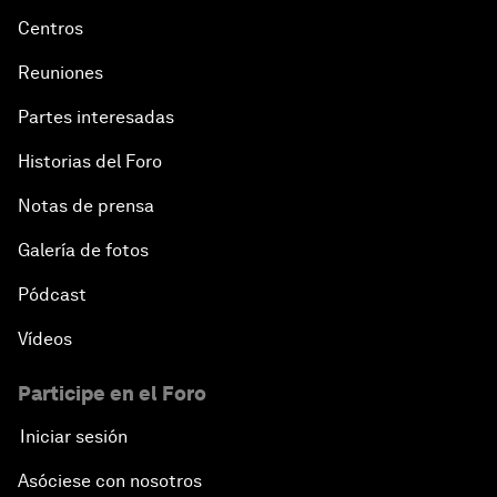
Leadership Imperative: Making Reforms Work
Centros
Reuniones
Embracing Disruption
Partes interesadas
Racing against the Clock: The Water Crisis
Historias del Foro
Notas de prensa
Overcoming Inertia: A Talent Revolution
Galería de fotos
Europe and MENA: From Neighbourhood to
Common Destiny
Pódcast
Vídeos
Enabling a Generational Transformation
Participe en el Foro
Iniciar sesión
Asóciese con nosotros