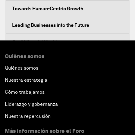
Towards Human-Centric Growth
Leading Businesses into the Future
Our Millennial World
Quiénes somos
Finding the $100 Billion for Infrastructure
Quiénes somos
Dealing with eExtremism
Nuestra estrategia
The Future of Europe
Cómo trabajamos
Liderazgo y gobernanza
Rebuilding for Peace
Nuestra repercusión
Transforming Energy
Más información sobre el Foro