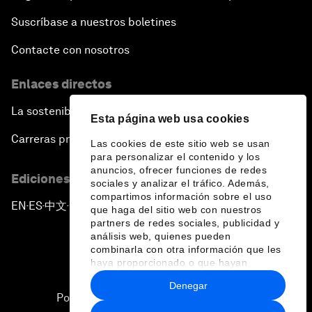
Suscríbase a nuestros boletines
Contacte con nosotros
Enlaces directos
La sostenibilidad en el Foro
Esta página web usa cookies
Carreras profesionales
Las cookies de este sitio web se usan
para personalizar el contenido y los
anuncios, ofrecer funciones de redes
Ediciones en otros idiomas
sociales y analizar el tráfico. Además,
compartimos información sobre el uso
EN
ES
中文
日本語
▪
▪
▪
que haga del sitio web con nuestros
partners de redes sociales, publicidad y
análisis web, quienes pueden
combinarla con otra información que les
haya proporcionado o que hayan
recopilado a partir del uso que haya
Denegar
hecho de sus servicios.
Política de privacidad y normas de uso