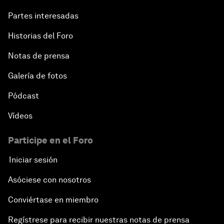
Embracing Disruption
Partes interesadas
Racing against the Clock: The Water Crisis
Historias del Foro
Notas de prensa
Overcoming Inertia: A Talent Revolution
Galería de fotos
Europe and MENA: From Neighbourhood to
Common Destiny
Pódcast
Vídeos
Enabling a Generational Transformation
Participe en el Foro
Iniciar sesión
Asóciese con nosotros
Conviértase en miembro
Regístrese para recibir nuestras notas de prensa