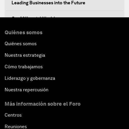
Leading Businesses into the Future
Our Millennial World
Quiénes somos
Finding the $100 Billion for Infrastructure
Quiénes somos
Dealing with eExtremism
Nuestra estrategia
The Future of Europe
Cómo trabajamos
Liderazgo y gobernanza
Rebuilding for Peace
Nuestra repercusión
Transforming Energy
Más información sobre el Foro
Leadership Imperative: Making Reforms Work
Centros
Reuniones