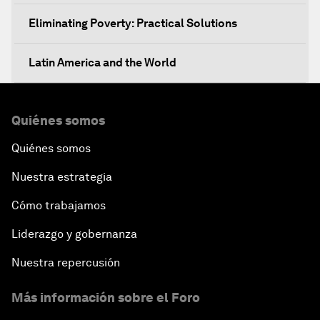
Eliminating Poverty: Practical Solutions
Latin America and the World
The Unexpected Push for Regional Integration
Quiénes somos
The Economic Outlook for Latin America
Quiénes somos
Nuestra estrategia
Getting Ready for the Fourth Industrial Revolution
Cómo trabajamos
Shaping the G20 Agenda
Liderazgo y gobernanza
Rethinking Market Capitalism
Nuestra repercusión
Más información sobre el Foro
How to Implement the SDGs