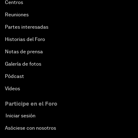
Centros
Trade at a Crossroads
Reuniones
How to Make Latin America Safer
Partes interesadas
Historias del Foro
Keeping the Commitment on Climate Change
Notas de prensa
How to Respond to Political Risks
Galería de fotos
Productive Latin America
Pódcast
Vídeos
Fighting Corruption: The New Way Forward
Participe en el Foro
How to Advance Inclusive Growth
Iniciar sesión
Latin America's Energy Transition
Asóciese con nosotros