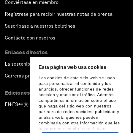
Conviértase en miembro
Fostering Development and Entrepreneurship in
the Fourth Industrial Revolution
Regístrese para recibir nuestras notas de prensa
Suscríbase a nuestros boletines
Contacte con nosotros
Enlaces directos
La sostenibilidad en el Foro
Esta página web usa cookies
Carreras profesionales
Las cookies de este sitio web se usan
para personalizar el contenido y los
anuncios, ofrecer funciones de redes
Ediciones en otros idiomas
sociales y analizar el tráfico. Además,
compartimos información sobre el uso
EN
ES
中文
日本語
▪
▪
▪
que haga del sitio web con nuestros
partners de redes sociales, publicidad y
análisis web, quienes pueden
combinarla con otra información que les
haya proporcionado o que hayan