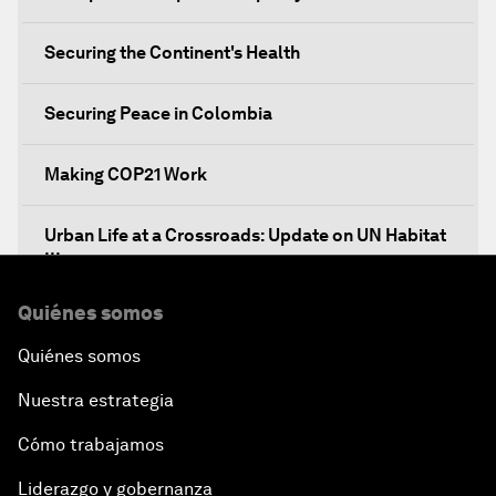
Securing the Continent's Health
Securing Peace in Colombia
Making COP21 Work
Urban Life at a Crossroads: Update on UN Habitat
III
Quiénes somos
Embracing the Fourth Industrial Revolution in
Latin America
Quiénes somos
Nuestra estrategia
Global Economic Outlook: The Impact on Latin
America
Cómo trabajamos
Liderazgo y gobernanza
Transforming Latin America's Agricultural