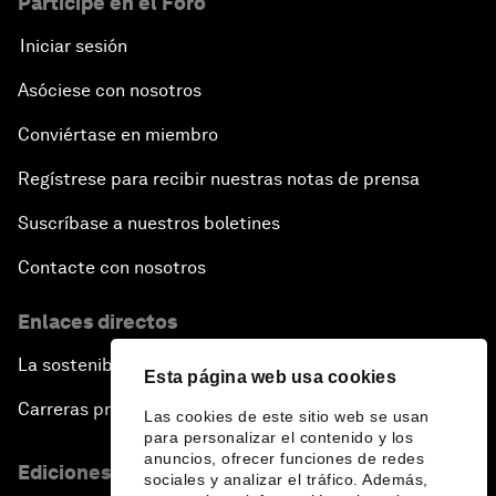
Participe en el Foro
Building Resilience and Preparedness
Iniciar sesión
Asóciese con nosotros
An Agenda for a Prosperous Future
Conviértase en miembro
Regístrese para recibir nuestras notas de prensa
Suscríbase a nuestros boletines
Contacte con nosotros
Enlaces directos
La sostenibilidad en el Foro
Esta página web usa cookies
Carreras profesionales
Las cookies de este sitio web se usan
para personalizar el contenido y los
anuncios, ofrecer funciones de redes
Ediciones en otros idiomas
sociales y analizar el tráfico. Además,