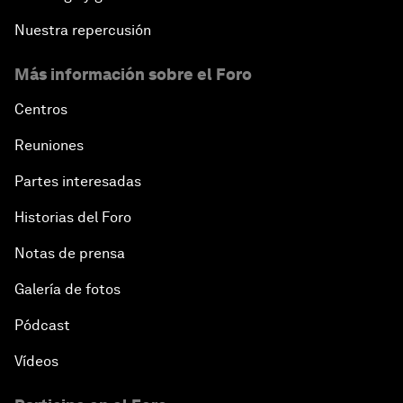
Systems
Nuestra repercusión
Bytes, Payments and the Blockchain: Fintech in
Más información sobre el Foro
Latin America
Centros
Creating an Innovative Ecosystem for Education
Reuniones
Partes interesadas
Public Security: Next-Generation Solutions
Historias del Foro
Mega-Regional Trade Agreements and Integration
Notas de prensa
A New Growth Model for Latin America
Galería de fotos
Pódcast
Tackling Corruption
Vídeos
Behind the Scenes: Embrace of the Serpent