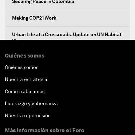
Securing Peace in Colombia
Making COP21 Work
Urban Life at a Crossroads: Update on UN Habitat
III
Quiénes somos
Embracing the Fourth Industrial Revolution in
Latin America
Quiénes somos
Nuestra estrategia
Global Economic Outlook: The Impact on Latin
America
Cómo trabajamos
Liderazgo y gobernanza
Transforming Latin America's Agricultural
Systems
Nuestra repercusión
Bytes, Payments and the Blockchain: Fintech in
Más información sobre el Foro
Latin America