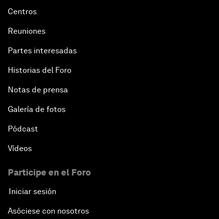
Centros
Creating an Innovative Ecosystem for Education
Reuniones
Partes interesadas
Public Security: Next-Generation Solutions
Historias del Foro
Mega-Regional Trade Agreements and Integration
Notas de prensa
A New Growth Model for Latin America
Galería de fotos
Pódcast
Tackling Corruption
Vídeos
Behind the Scenes: Embrace of the Serpent
Participe en el Foro
Building Resilience and Preparedness
Iniciar sesión
Asóciese con nosotros
An Agenda for a Prosperous Future