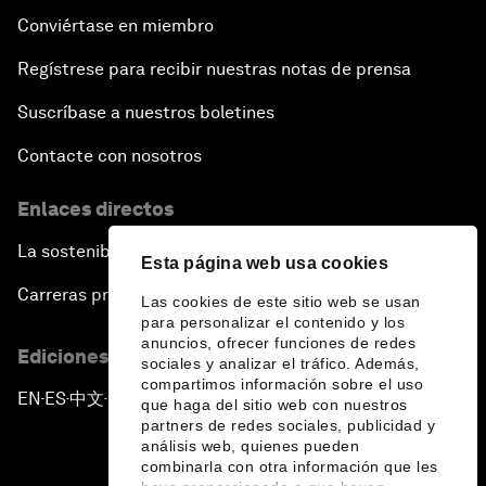
Conviértase en miembro
Regístrese para recibir nuestras notas de prensa
Suscríbase a nuestros boletines
Contacte con nosotros
Enlaces directos
La sostenibilidad en el Foro
Esta página web usa cookies
Carreras profesionales
Las cookies de este sitio web se usan
para personalizar el contenido y los
anuncios, ofrecer funciones de redes
Ediciones en otros idiomas
sociales y analizar el tráfico. Además,
compartimos información sobre el uso
EN
ES
中文
日本語
▪
▪
▪
que haga del sitio web con nuestros
partners de redes sociales, publicidad y
análisis web, quienes pueden
combinarla con otra información que les