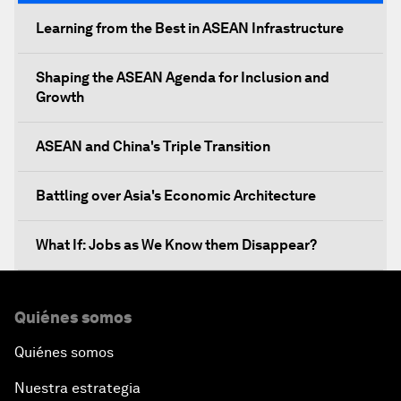
Learning from the Best in ASEAN Infrastructure
Shaping the ASEAN Agenda for Inclusion and
Growth
ASEAN and China's Triple Transition
Battling over Asia's Economic Architecture
What If: Jobs as We Know them Disappear?
Unity in Diversity, Powering ASEAN's Future
Quiénes somos
An Insight, an Idea with Michelle Yeoh
Quiénes somos
Nuestra estrategia
Closing Plenary