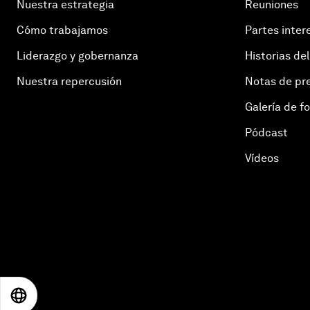
Nuestra estrategia
Reuniones
Cómo trabajamos
Partes inter
Liderazgo y gobernanza
Historias del
Nuestra repercusión
Notas de pr
Galería de f
Pódcast
Vídeos
EN
ES
中文
日本語