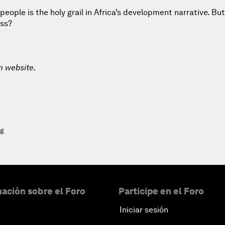
 people is the holy grail in Africa’s development narrative. But
ess?
m website.
ng
ación sobre el Foro
Participe en el Foro
Iniciar sesión