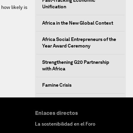
Fast-Tracking Economic
Unification
 how likely is
Africa in the New Global Context
Africa Social Entrepreneurs of the
Year Award Ceremony
Strengthening G20 Partnership
with Africa
Famine Crisis
Green, Growth or Both?
Enlaces directos
Electrifying All of Africa
La sostenibilidad en el Foro