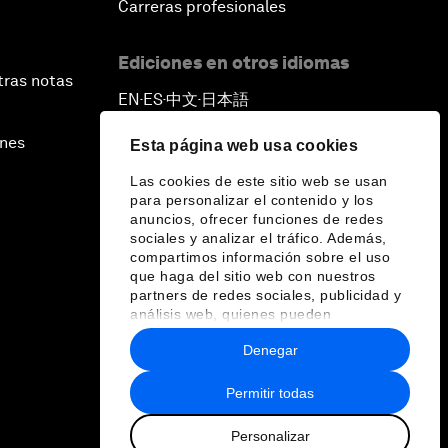
Africa Economic Outlook
Carreras profesionales
Forest Whitaker on Saving Lives in
Ediciones en otros idiomas
tras notas
South Sudan
EN
ES
中文
日本語
▪
▪
▪
African-Led Health Systems
ines
Esta página web usa cookies
Las cookies de este sitio web se usan
Building Trust through Sustainable
para personalizar el contenido y los
Institutions
anuncios, ofrecer funciones de redes
sociales y analizar el tráfico. Además,
compartimos información sobre el uso
Empowering Africa’s Digital
que haga del sitio web con nuestros
Disruptors
partners de redes sociales, publicidad y
análisis web, quienes pueden
combinarla con otra información que les
Banking on Youth
Denegar
haya proporcionado o que hayan
recopilado a partir del uso que haya
hecho de sus servicios.
Permitir todas
Africa's Unicorn Effect
Personalizar