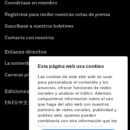
Conviértase en miembro
Regístrese para recibir nuestras notas de prensa
Suscríbase a nuestros boletines
Contacte con nosotros
Enlaces directos
La sostenibilidad en el Foro
Esta página web usa cookies
Carreras profesionales
Las cookies de este sitio web se usan
para personalizar el contenido y los
anuncios, ofrecer funciones de redes
Ediciones en otros idiomas
sociales y analizar el tráfico. Además,
compartimos información sobre el uso
EN
ES
中文
日本語
▪
▪
▪
que haga del sitio web con nuestros
partners de redes sociales, publicidad y
análisis web, quienes pueden
combinarla con otra información que les
haya proporcionado o que hayan