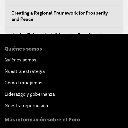
Creating a Regional Framework for Prosperity
and Peace
Jordan Relaunched: Advancing Growth and
Development
Quiénes somos
The Future of Jobs
Quiénes somos
Nuestra estrategia
Iraq's Twin Challenges
Cómo trabajamos
A Conversation with Shimon Peres
Liderazgo y gobernanza
The Youth Imperative
Nuestra repercusión
Más información sobre el Foro
The Reform Agenda