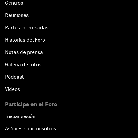
Centros
The Geostrategic Outlook
Reuniones
Morocco’s Roadmap
Partes interesadas
Historias del Foro
Addressing Digital Extremism
Notas de prensa
Infrastructure for Development
Galería de fotos
Responding to the Refugee Crisis
Pódcast
Vídeos
Addressing Violent Extremism: A Shared
Responsibility
Participe en el Foro
Iniciar sesión
Closing
Asóciese con nosotros