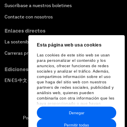
Suscríbase a nuestros boletines
Contacte con nosotros
Enlaces directos
La sostenibilidad en el Foro
Esta página web usa cookies
Carreras profesionales
Las cookies de este sitio web se usan
para personalizar el contenido y los
anuncios, ofrecer funciones de redes
Ediciones en otros idiomas
sociales y analizar el tráfico. Además,
compartimos información sobre el uso
EN
ES
中文
日本語
▪
▪
▪
que haga del sitio web con nuestros
partners de redes sociales, publicidad y
análisis web, quienes pueden
combinarla con otra información que les
haya proporcionado o que hayan
recopilado a partir del uso que haya
Denegar
hecho de sus servicios.
Política de privacidad y normas de uso
Permitir todas