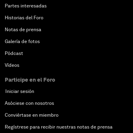
Morocco’s Roadmap
Partes interesadas
Historias del Foro
Addressing Digital Extremism
Notas de prensa
Infrastructure for Development
Galería de fotos
Responding to the Refugee Crisis
Pódcast
Vídeos
Addressing Violent Extremism: A Shared
Responsibility
Participe en el Foro
Iniciar sesión
Closing
Asóciese con nosotros
Conviértase en miembro
Regístrese para recibir nuestras notas de prensa