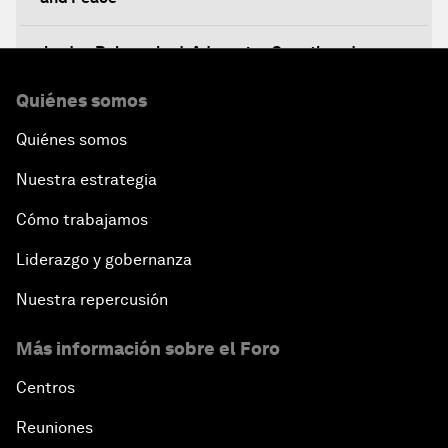
Jordan Relaunched: Advancing Growth and
Development
Quiénes somos
The Future of Jobs
Quiénes somos
Nuestra estrategia
Iraq's Twin Challenges
Cómo trabajamos
A Conversation with Shimon Peres
Liderazgo y gobernanza
The Youth Imperative
Nuestra repercusión
Más información sobre el Foro
The Reform Agenda
Centros
The Geostrategic Outlook
Reuniones