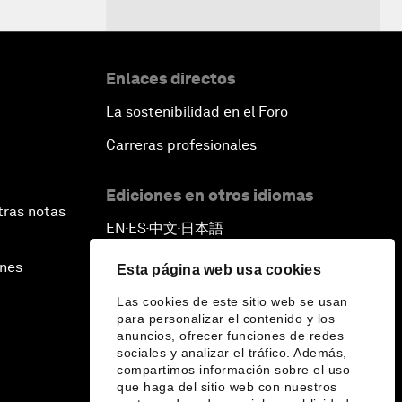
Enlaces directos
La sostenibilidad en el Foro
Carreras profesionales
Ediciones en otros idiomas
tras notas
EN
ES
中文
日本語
▪
▪
▪
ines
Esta página web usa cookies
Las cookies de este sitio web se usan
para personalizar el contenido y los
anuncios, ofrecer funciones de redes
sociales y analizar el tráfico. Además,
compartimos información sobre el uso
que haga del sitio web con nuestros