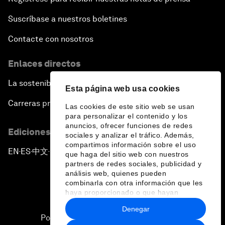
Suscríbase a nuestros boletines
Contacte con nosotros
Enlaces directos
La sostenibilidad en el Foro
Esta página web usa cookies
Carreras profesionales
Las cookies de este sitio web se usan
para personalizar el contenido y los
anuncios, ofrecer funciones de redes
Ediciones en otros idiomas
sociales y analizar el tráfico. Además,
compartimos información sobre el uso
EN
ES
中文
日本語
▪
▪
▪
que haga del sitio web con nuestros
partners de redes sociales, publicidad y
análisis web, quienes pueden
combinarla con otra información que les
haya proporcionado o que hayan
recopilado a partir del uso que haya
Denegar
hecho de sus servicios.
Política de privacidad y normas de uso