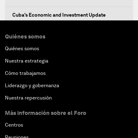
Cuba's Economic and Investment Update
Breakfast Briefing: Innovation
Quiénes somos
Quiénes somos
Technology for Society
Nuestra estrategia
An Insight, An Idea with Joseph Stiglitz
Cómo trabajamos
An Insight, An Idea with Lorenzo Mendoza
Liderazgo y gobernanza
Nuestra repercusión
The New Urban Agenda
Más información sobre el Foro
A Roadmap for Transition
Centros
Reuniones