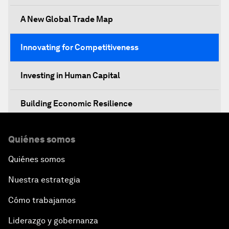
A New Global Trade Map
Innovating for Competitiveness
Investing in Human Capital
Building Economic Resilience
Boosting Institutional Reforms
Quiénes somos
Quiénes somos
Towards a New Climate and Development Agenda
Nuestra estrategia
A Conversation with President Enrique Peña Nieto
Cómo trabajamos
Middle Class Matters
Liderazgo y gobernanza