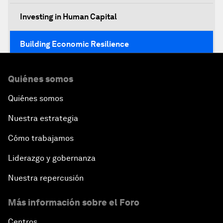
Investing in Human Capital
Building Economic Resilience
Boosting Institutional Reforms
Quiénes somos
Quiénes somos
Towards a New Climate and Development Agenda
Nuestra estrategia
A Conversation with President Enrique Peña Nieto
Cómo trabajamos
Middle Class Matters
Liderazgo y gobernanza
Nuestra repercusión
Latin America: A Call to Action
Más información sobre el Foro
Centros