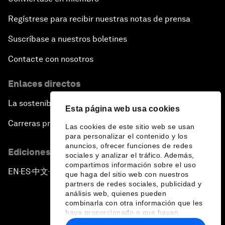
Regístrese para recibir nuestras notas de prensa
Suscríbase a nuestros boletines
Contacte con nosotros
Enlaces directos
La sostenibilidad en el Foro
Esta página web usa cookies
Carreras profesionales
Las cookies de este sitio web se usan
para personalizar el contenido y los
anuncios, ofrecer funciones de redes
Ediciones en otros idiomas
sociales y analizar el tráfico. Además,
compartimos información sobre el uso
EN
ES
中文
日本語
▪
▪
▪
que haga del sitio web con nuestros
partners de redes sociales, publicidad y
análisis web, quienes pueden
combinarla con otra información que les
haya proporcionado o que hayan
recopilado a partir del uso que haya