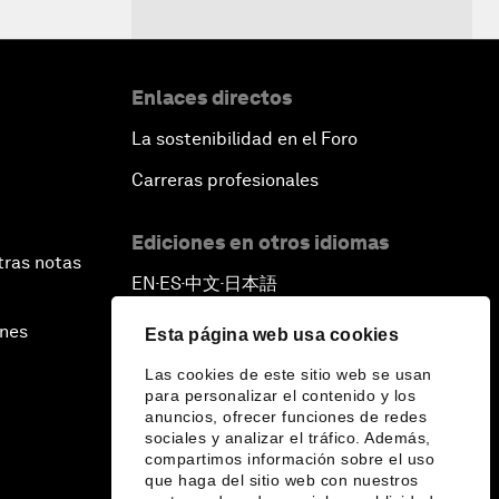
Enlaces directos
La sostenibilidad en el Foro
Carreras profesionales
Ediciones en otros idiomas
tras notas
EN
ES
中文
日本語
▪
▪
▪
ines
Esta página web usa cookies
Las cookies de este sitio web se usan
para personalizar el contenido y los
anuncios, ofrecer funciones de redes
sociales y analizar el tráfico. Además,
compartimos información sobre el uso
que haga del sitio web con nuestros