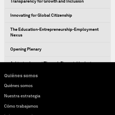
Transparency for Growth and Inclusion
Innovating for Global Citizenship
The Education-Entrepreneurship-Employment
Nexus
Opening Plenary
Achieving Impact Through Financial Inclusion
Quiénes somos
Decision-Making in a Disruptive World
Quiénes somos
Climate-Smart Growth
Nuestra estrategia
Asia Security Outlook
Cómo trabajamos