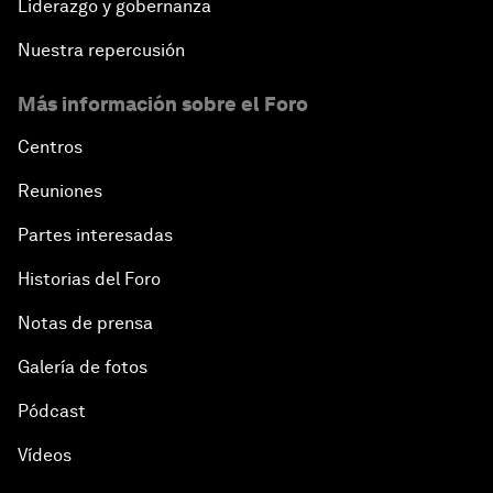
Liderazgo y gobernanza
Rethinking Economic Growth
Nuestra repercusión
Equitable Employment
Más información sobre el Foro
Global Statesmanship Award
Centros
Reuniones
Accelerating ASEAN Strategic Infrastructure
Partes interesadas
Leveraging Growth for Equitable Progress
Historias del Foro
Notas de prensa
Galería de fotos
Pódcast
Vídeos