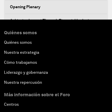
Opening Plenary
Achieving Impact Through Financial Inclusion
Quiénes somos
Decision-Making in a Disruptive World
Quiénes somos
Climate-Smart Growth
Nuestra estrategia
Asia Security Outlook
Cómo trabajamos
Liderazgo y gobernanza
Rethinking Economic Growth
Nuestra repercusión
Equitable Employment
Más información sobre el Foro
Global Statesmanship Award
Centros