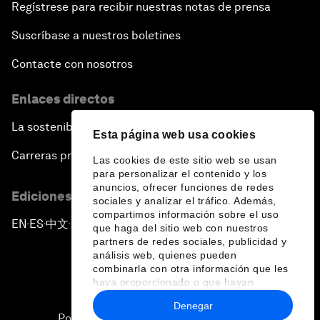
Regístrese para recibir nuestras notas de prensa
Suscríbase a nuestros boletines
Contacte con nosotros
Enlaces directos
La sostenibilidad en el Foro
Esta página web usa cookies
Carreras profesionales
Las cookies de este sitio web se usan
para personalizar el contenido y los
anuncios, ofrecer funciones de redes
Ediciones en otros idiomas
sociales y analizar el tráfico. Además,
compartimos información sobre el uso
EN
ES
中文
日本語
▪
▪
▪
que haga del sitio web con nuestros
partners de redes sociales, publicidad y
análisis web, quienes pueden
combinarla con otra información que les
haya proporcionado o que hayan
recopilado a partir del uso que haya
Denegar
hecho de sus servicios.
Política de privacidad y normas de uso