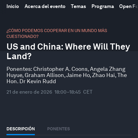
Inicio
Acerca del evento
Temas
Programa
Open F
0
seconds
¿CÓMO PODEMOS COOPERAR EN UN MUNDO MÁS
of
CUESTIONADO?
48
US and China: Where Will They
minutes,
10
Land?
seconds
Ponentes:
Christopher A. Coons
,
Angela Zhang
Huyue
,
Graham Allison
,
Jaime Ho
,
Zhao Hai
,
The
Hon. Dr Kevin Rudd
21 de enero de 2026
18:00–18:45
CET
DESCRIPCIÓN
PONENTES