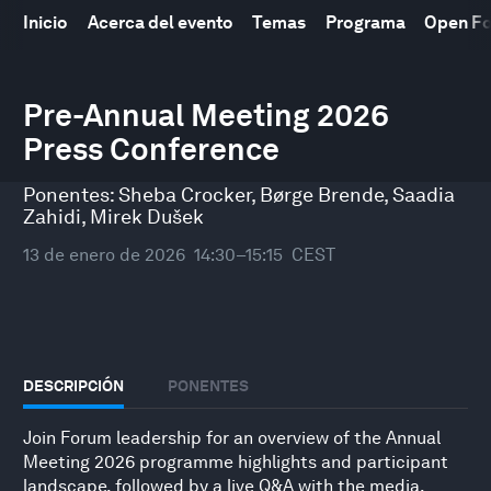
Inicio
Acerca del evento
Temas
Programa
Open F
0
Pre-Annual Meeting 2026
seconds
of
Press Conference
41
minutes,
18
Ponentes:
Sheba Crocker
,
Børge Brende
,
Saadia
seconds
Zahidi
,
Mirek Dušek
13 de enero de 2026
14:30–15:15
CEST
DESCRIPCIÓN
PONENTES
Join Forum leadership for an overview of the Annual
Meeting 2026 programme highlights and participant
landscape, followed by a live Q&A with the media.