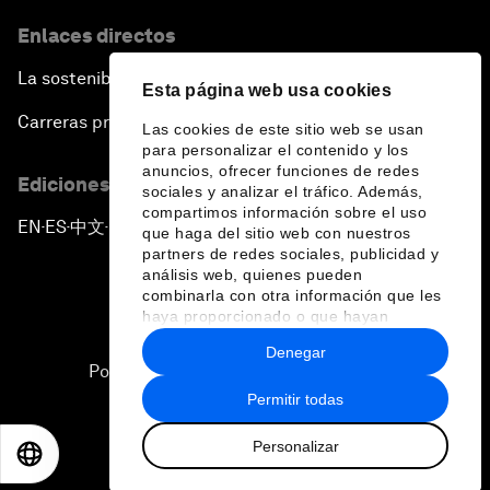
Enlaces directos
La sostenibilidad en el Foro
Esta página web usa cookies
Carreras profesionales
Las cookies de este sitio web se usan
para personalizar el contenido y los
anuncios, ofrecer funciones de redes
Ediciones en otros idiomas
sociales y analizar el tráfico. Además,
compartimos información sobre el uso
EN
ES
中文
日本語
▪
▪
▪
que haga del sitio web con nuestros
partners de redes sociales, publicidad y
análisis web, quienes pueden
combinarla con otra información que les
haya proporcionado o que hayan
recopilado a partir del uso que haya
Denegar
hecho de sus servicios.
Política de privacidad y normas de uso
Permitir todas
Sitemap
Personalizar
©
2026
Foro Económico Mundial
EN
ES
中文
日本語