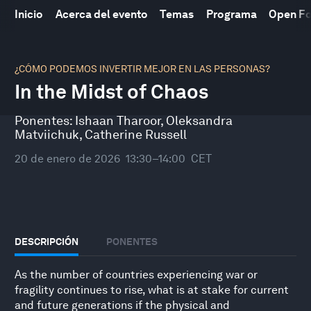
Inicio
Acerca del evento
Temas
Programa
Open F
0
seconds
¿CÓMO PODEMOS INVERTIR MEJOR EN LAS PERSONAS?
of
In the Midst of Chaos
30
minutes,
10
Ponentes:
Ishaan Tharoor
,
Oleksandra
seconds
Matviichuk
,
Catherine Russell
20 de enero de 2026
13:30–14:00
CET
DESCRIPCIÓN
PONENTES
As the number of countries experiencing war or
fragility continues to rise, what is at stake for current
and future generations if the physical and