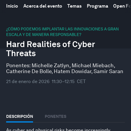
Inicio
Acerca del evento
Temas
Programa
Open F
0
seconds
¿CÓMO PODEMOS IMPLANTAR LAS INNOVACIONES A GRAN
of
ESCALA Y DE MANERA RESPONSABLE?
46
Hard Realities of Cyber
minutes,
10
Threats
seconds
Ponentes:
Michelle Zatlyn
,
Michael Miebach
,
Catherine De Bolle
,
Hatem Dowidar
,
Samir Saran
21 de enero de 2026
11:30–12:15
CET
DESCRIPCIÓN
PONENTES
As cyber and physical risks become increasingly