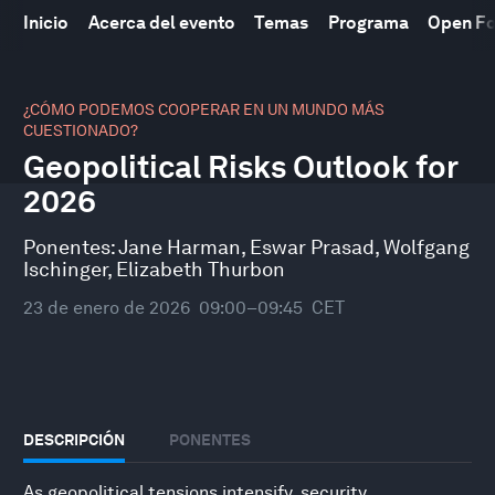
Inicio
Acerca del evento
Temas
Programa
Open F
0
seconds
¿CÓMO PODEMOS COOPERAR EN UN MUNDO MÁS
of
CUESTIONADO?
49
Geopolitical Risks Outlook for
minutes,
10
2026
seconds
Ponentes:
Jane Harman
,
Eswar Prasad
,
Wolfgang
Ischinger
,
Elizabeth Thurbon
23 de enero de 2026
09:00–09:45
CET
DESCRIPCIÓN
PONENTES
As geopolitical tensions intensify, security