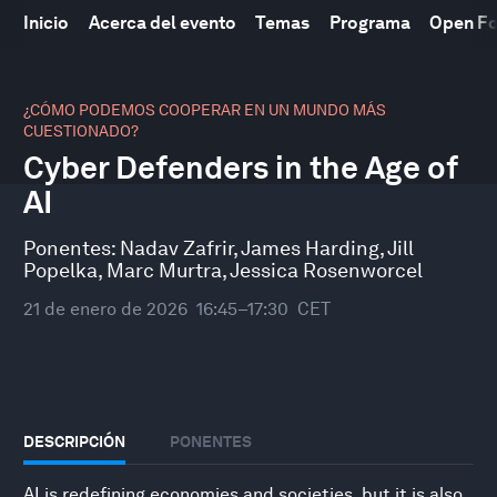
Inicio
Acerca del evento
Temas
Programa
Open F
0
seconds
¿CÓMO PODEMOS COOPERAR EN UN MUNDO MÁS
of
CUESTIONADO?
51
Cyber Defenders in the Age of
minutes,
10
AI
seconds
Ponentes:
Nadav Zafrir
,
James Harding
,
Jill
Popelka
,
Marc Murtra
,
Jessica Rosenworcel
21 de enero de 2026
16:45–17:30
CET
DESCRIPCIÓN
PONENTES
AI is redefining economies and societies, but it is also