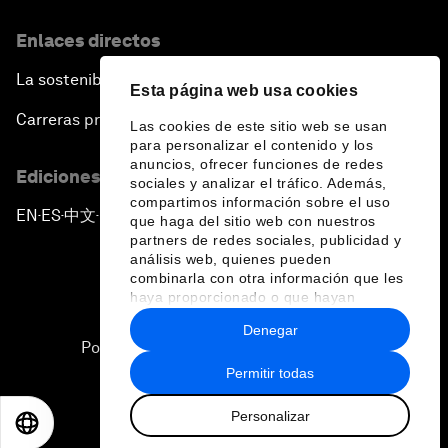
Enlaces directos
La sostenibilidad en el Foro
Esta página web usa cookies
Carreras profesionales
Las cookies de este sitio web se usan
para personalizar el contenido y los
anuncios, ofrecer funciones de redes
Ediciones en otros idiomas
sociales y analizar el tráfico. Además,
compartimos información sobre el uso
EN
ES
中文
日本語
▪
▪
▪
que haga del sitio web con nuestros
partners de redes sociales, publicidad y
análisis web, quienes pueden
combinarla con otra información que les
haya proporcionado o que hayan
recopilado a partir del uso que haya
Denegar
hecho de sus servicios.
Política de privacidad y normas de uso
Permitir todas
Sitemap
Personalizar
©
2026
Foro Económico Mundial
EN
ES
中文
日本語