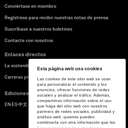
Conviértase en miembro
Regístrese para recibir nuestras notas de prensa
Suscríbase a nuestros boletines
Contacte con nosotros
Enlaces directos
La sostenibilidad en el Foro
Esta página web usa cookies
Carreras profesionales
Las cookies de este sitio web se usan
para personalizar el contenido y los
anuncios, ofrecer funciones de redes
Ediciones en otros idiomas
sociales y analizar el tráfico. Además,
compartimos información sobre el uso
EN
ES
中文
日本語
▪
▪
▪
que haga del sitio web con nuestros
partners de redes sociales, publicidad y
análisis web, quienes pueden
combinarla con otra información que les
haya proporcionado o que hayan