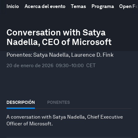
Inicio
Acerca del evento
Temas
Programa
Open F
0
Conversation with Satya
seconds
of
Nadella, CEO of Microsoft
38
minutes,
10
Ponentes:
Satya Nadella
,
Laurence D. Fink
seconds
20 de enero de 2026
09:30–10:00
CET
DESCRIPCIÓN
PONENTES
A conversation with Satya Nadella, Chief Executive
Officer of Microsoft.