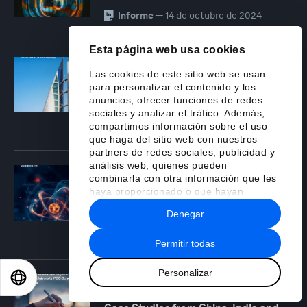
Informe
—
14 de octubre de 2024
Esta página web usa cookies
ACCIÓN CLIMÁTICA
Las cookies de este sitio web se usan
Prioritizing Sustainability in MENA:
para personalizar el contenido y los
Mapping Critical Environmental
anuncios, ofrecer funciones de redes
Issues for Regional Businesses
sociales y analizar el tráfico. Además,
Informe
—
7 de noviembre de 2024
compartimos información sobre el uso
que haga del sitio web con nuestros
partners de redes sociales, publicidad y
análisis web, quienes pueden
TRANSICIÓN ENERGÉTICA
combinarla con otra información que les
A Collaborative Framework for
haya proporcionado o que hayan
Accelerating Advanced Nuclear and
recopilado a partir del uso que haya
Small Modular Reactor Deployment
Denegar
hecho de sus servicios.
Informe
—
7 de noviembre de 2024
Permitir todas
Personalizar
EN
ES
中文
日本語
SISTEMAS FINANCIEROS Y MONETARIOS
Global Financial Inclusion Practices: