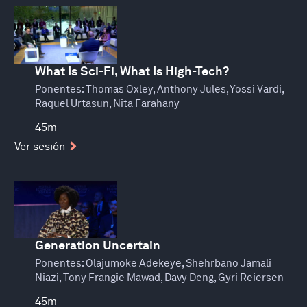
What Is Sci-Fi, What Is High-Tech?
Ponentes:
Thomas Oxley, Anthony Jules, Yossi Vardi,
Raquel Urtasun, Nita Farahany
45m
Ver sesión
Generation Uncertain
Ponentes:
Olajumoke Adekeye, Shehrbano Jamali
Niazi, Tony Frangie Mawad, Davy Deng, Gyri Reiersen
45m