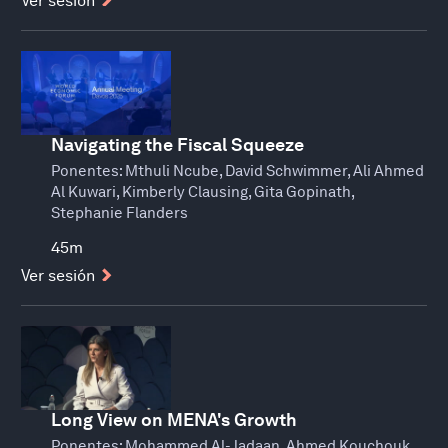
Ver sesión
Navigating the Fiscal Squeeze
Ponentes:
Mthuli Ncube, David Schwimmer, Ali Ahmed
Al Kuwari, Kimberly Clausing, Gita Gopinath,
Stephanie Flanders
45m
Ver sesión
Long View on MENA's Growth
Ponentes:
Mohammed Al-Jadaan, Ahmed Kouchouk,