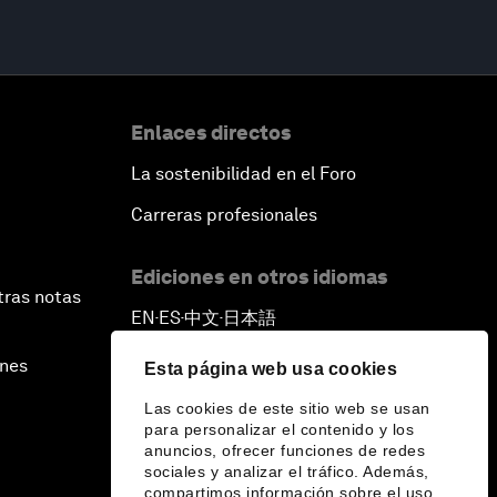
Enlaces directos
La sostenibilidad en el Foro
Carreras profesionales
Ediciones en otros idiomas
tras notas
EN
ES
中文
日本語
▪
▪
▪
ines
Esta página web usa cookies
Las cookies de este sitio web se usan
para personalizar el contenido y los
anuncios, ofrecer funciones de redes
sociales y analizar el tráfico. Además,
compartimos información sobre el uso