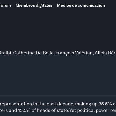
Forum
Miembros digitales
Medios de comunicación
raibi
,
Catherine De Bolle
,
François Valérian
,
Alicia Bá
representation in the past decade, making up 35.5% o
ers and 15.5% of heads of state. Yet political power re