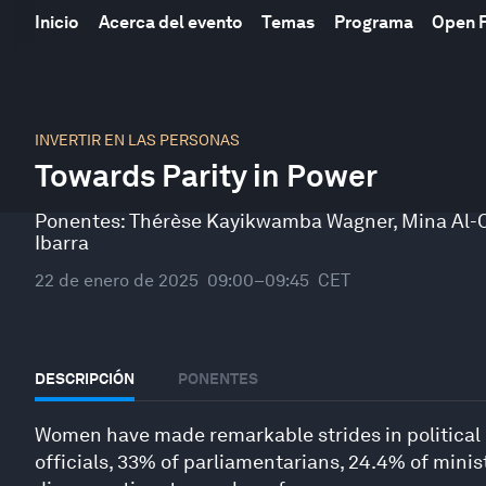
Inicio
Acerca del evento
Temas
Programa
Open 
0
seconds
INVERTIR EN LAS PERSONAS
of
Towards Parity in Power
46
minutes,
44
Ponentes:
Thérèse Kayikwamba Wagner
,
Mina Al-O
seconds
Volume
Ibarra
90%
22 de enero de 2025
09:00–09:45
CET
DESCRIPCIÓN
PONENTES
Women have made remarkable strides in political 
officials, 33% of parliamentarians, 24.4% of minist