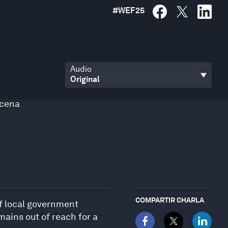
#
WEF25
Audio
rcena
COMPARTIR CHARLA
f local government
mains out of reach for a