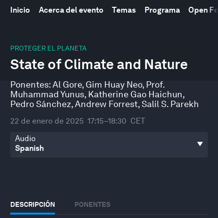
Inicio
Acerca del evento
Temas
Programa
Open F
0
seconds
PROTEGER EL PLANETA
of
State of Climate and Nature
1
hour,
16
Ponentes:
Al Gore
,
Gim Huay Neo
,
Prof.
minutes,
Muhammad Yunus
,
Katherine Gao Haichun
,
52
seconds
Pedro Sánchez
,
Andrew Forrest
,
Salil S. Parekh
22 de enero de 2025
17:15–18:30
CET
Audio
DESCRIPCIÓN
PONENTES