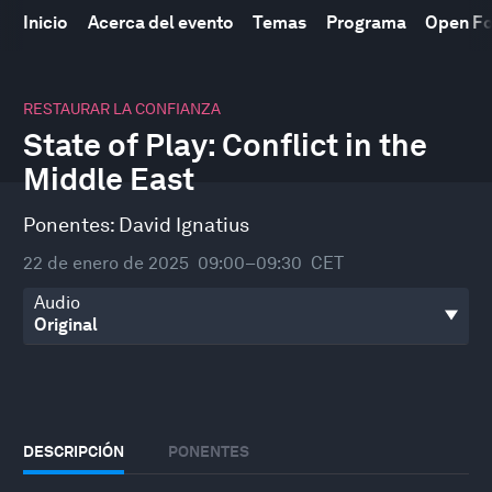
Inicio
Acerca del evento
Temas
Programa
Open F
0
seconds
RESTAURAR LA CONFIANZA
of
State of Play: Conflict in the
50
minutes,
Middle East
31
seconds
Ponentes:
David Ignatius
22 de enero de 2025
09:00–09:30
CET
Audio
DESCRIPCIÓN
PONENTES