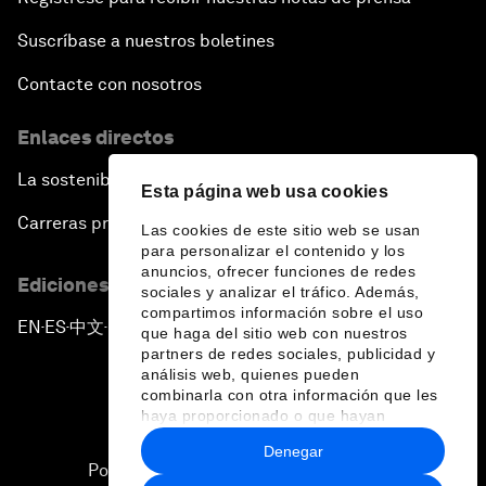
Suscríbase a nuestros boletines
Contacte con nosotros
Enlaces directos
La sostenibilidad en el Foro
Esta página web usa cookies
Carreras profesionales
Las cookies de este sitio web se usan
para personalizar el contenido y los
anuncios, ofrecer funciones de redes
Ediciones en otros idiomas
sociales y analizar el tráfico. Además,
compartimos información sobre el uso
EN
ES
中文
日本語
▪
▪
▪
que haga del sitio web con nuestros
partners de redes sociales, publicidad y
análisis web, quienes pueden
combinarla con otra información que les
haya proporcionado o que hayan
recopilado a partir del uso que haya
Denegar
hecho de sus servicios.
Política de privacidad y normas de uso