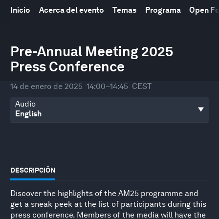
Inicio
Acerca del evento
Temas
Programa
Open F
0
Pre-Annual Meeting 2025
seconds
of
Press Conference
40
minutes,
55
14 de enero de 2025
14:00–14:45
CEST
seconds
Audio
DESCRIPCIÓN
Discover the highlights of the AM25 programme and
get a sneak peek at the list of participants during this
press conference. Members of the media will have the