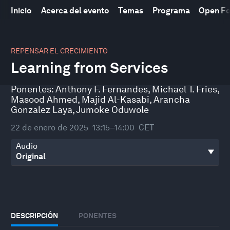
Inicio
Acerca del evento
Temas
Programa
Open F
0
seconds
REPENSAR EL CRECIMIENTO
of
Learning from Services
45
minutes,
6
Ponentes:
Anthony F. Fernandes
,
Michael T. Fries
,
seconds
Masood Ahmed
,
Majid Al-Kasabi
,
Arancha
Gonzalez Laya
,
Jumoke Oduwole
22 de enero de 2025
13:15–14:00
CET
Audio
DESCRIPCIÓN
PONENTES