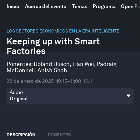
Inicio
Acerca del evento
Temas
Programa
Open F
0
seconds
LOS SECTORES ECONÓMICOS EN LA ERA INTELIGENTE
of
Keeping up with Smart
46
minutes,
Factories
31
seconds
Ponentes:
Roland Busch
,
Tian Wei
,
Padraig
McDonnell
,
Anish Shah
22 de enero de 2025
10:15–11:00
CET
Audio
DESCRIPCIÓN
PONENTES