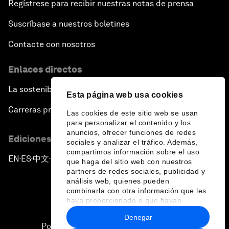
Regístrese para recibir nuestras notas de prensa
Suscríbase a nuestros boletines
Contacte con nosotros
Enlaces directos
La sostenibilidad en el Foro
Esta página web usa cookies
Carreras profesionales
Las cookies de este sitio web se usan
para personalizar el contenido y los
anuncios, ofrecer funciones de redes
Ediciones en otros idiomas
sociales y analizar el tráfico. Además,
compartimos información sobre el uso
EN
ES
中文
日本語
▪
▪
▪
que haga del sitio web con nuestros
partners de redes sociales, publicidad y
análisis web, quienes pueden
combinarla con otra información que les
haya proporcionado o que hayan
recopilado a partir del uso que haya
Denegar
hecho de sus servicios.
Política de privacidad y normas de uso