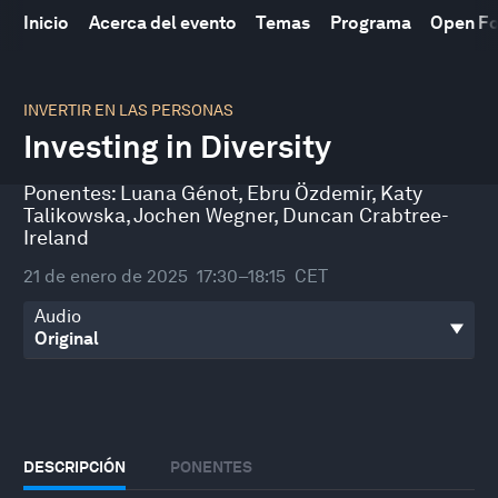
Inicio
Acerca del evento
Temas
Programa
Open F
0
seconds
INVERTIR EN LAS PERSONAS
of
Investing in Diversity
46
minutes,
2
Ponentes:
Luana Génot
,
Ebru Özdemir
,
Katy
seconds
Talikowska
,
Jochen Wegner
,
Duncan Crabtree-
Ireland
21 de enero de 2025
17:30–18:15
CET
Audio
DESCRIPCIÓN
PONENTES