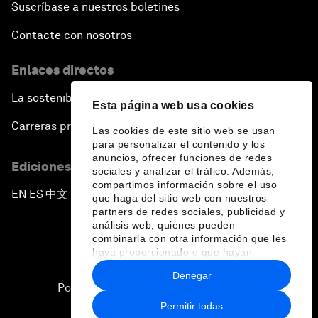
Suscríbase a nuestros boletines
Contacte con nosotros
Enlaces directos
La sostenibilidad en el Foro
Esta página web usa cookies
Carreras profesionales
Las cookies de este sitio web se usan
para personalizar el contenido y los
anuncios, ofrecer funciones de redes
Ediciones en otros idiomas
sociales y analizar el tráfico. Además,
compartimos información sobre el uso
EN
ES
中文
日本語
▪
▪
▪
que haga del sitio web con nuestros
partners de redes sociales, publicidad y
análisis web, quienes pueden
combinarla con otra información que les
haya proporcionado o que hayan
recopilado a partir del uso que haya
Denegar
hecho de sus servicios.
Política de privacidad y normas de uso
Permitir todas
Sitemap