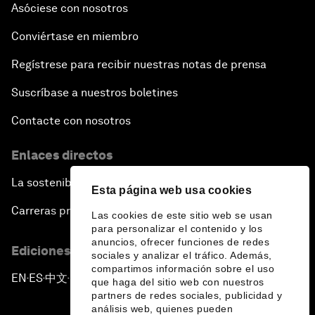
Asóciese con nosotros
Conviértase en miembro
Regístrese para recibir nuestras notas de prensa
Suscríbase a nuestros boletines
Contacte con nosotros
Enlaces directos
La sostenibilidad en el Foro
Esta página web usa cookies
Carreras profesionales
Las cookies de este sitio web se usan
para personalizar el contenido y los
anuncios, ofrecer funciones de redes
Ediciones en otros idiomas
sociales y analizar el tráfico. Además,
compartimos información sobre el uso
EN
ES
中文
日本語
▪
▪
▪
que haga del sitio web con nuestros
partners de redes sociales, publicidad y
análisis web, quienes pueden