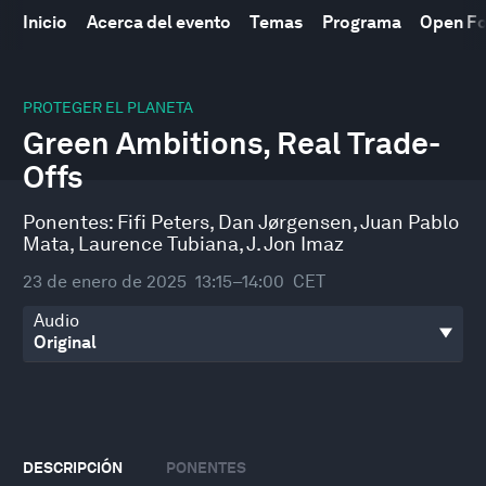
Inicio
Acerca del evento
Temas
Programa
Open F
0
seconds
PROTEGER EL PLANETA
of
Green Ambitions, Real Trade-
46
minutes,
Offs
54
seconds
Ponentes:
Fifi Peters
,
Dan Jørgensen
,
Juan Pablo
Mata
,
Laurence Tubiana
,
J. Jon Imaz
23 de enero de 2025
13:15–14:00
CET
Audio
DESCRIPCIÓN
PONENTES