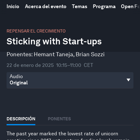
Inicio
Acerca del evento
Temas
Programa
Open F
0
seconds
REPENSAR EL CRECIMIENTO
of
Sticking with Start-ups
47
minutes,
9
Ponentes:
Hemant Taneja
,
Brian Sozzi
seconds
22 de enero de 2025
10:15–11:00
CET
Audio
DESCRIPCIÓN
PONENTES
The past year marked the lowest rate of unicorn