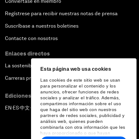
Conviértase en miembro
Regístrese para recibir nuestras notas de prensa
Suscríbase a nuestros boletines
Contacte con nosotros
Enlaces directos
La sostenibilidad en el Foro
Esta página web usa cookies
Carreras profesionales
Las cookies de este sitio web se usan
para personalizar el contenido y los
anuncios, ofrecer funciones de redes
Ediciones en otros idiomas
sociales y analizar el tráfico. Además,
compartimos información sobre el uso
EN
ES
中文
日本語
▪
▪
▪
que haga del sitio web con nuestros
partners de redes sociales, publicidad y
análisis web, quienes pueden
combinarla con otra información que les
haya proporcionado o que hayan