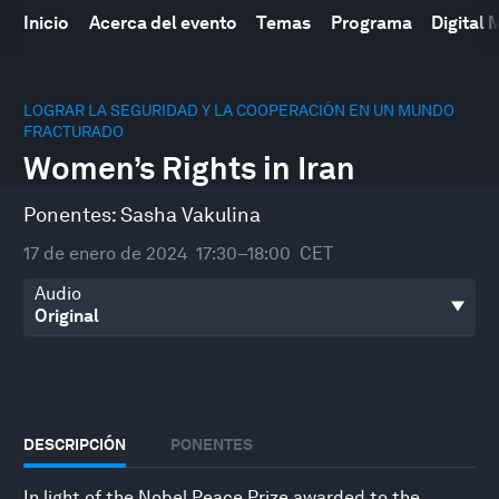
Inicio
Acerca del evento
Temas
Programa
Digital
0
seconds
LOGRAR LA SEGURIDAD Y LA COOPERACIÓN EN UN MUNDO
of
FRACTURADO
36
Women’s Rights in Iran
minutes,
39
seconds
Ponentes:
Sasha Vakulina
17 de enero de 2024
17:30–18:00
CET
Audio
DESCRIPCIÓN
PONENTES
In light of the Nobel Peace Prize awarded to the