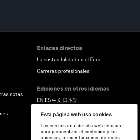
Enlaces directos
La sostenibilidad en el Foro
Carreras profesionales
Ediciones en otros idiomas
tras notas
EN
ES
中文
日本語
▪
▪
▪
ines
Esta página web usa cookies
Las cookies de este sitio web se usan
para personalizar el contenido y los
anuncios, ofrecer funciones de redes