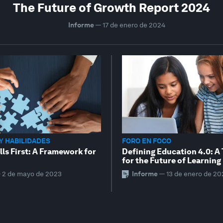
The Future of Growth Report 2024
Informe
—
17 de enero de 2024
Y HABILIDADES
FORO EN FOCO
lls First: A Framework for
Defining Education 4.0: 
for the Future of Learning
—
2 de mayo de 2023
Informe
—
13 de enero de 20