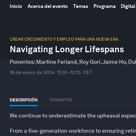
Inicio
Acerca del evento
Temas
Programa
Digit
0
seconds
CREAR CRECIMIENTO Y EMPLEO PARA UNA NUEVA ERA
of
Navigating Longer Lifespans
46
minutes,
33
Ponentes:
Martine Ferland
,
Roy Gori
,
Jaime Ho
,
Du
seconds
Volume
90%
18 de enero de 2024
11:30–12:15
CET
DESCRIPCIÓN
PONENTES
We continue to underestimate the upheaval expec
From a five-generation workforce to ensuring reti