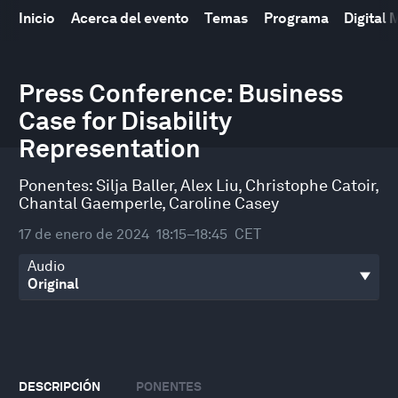
Inicio
Acerca del evento
Temas
Programa
Digital
0
Press Conference: Business
seconds
of
Case for Disability
31
minutes,
Representation
41
seconds
Ponentes:
Silja Baller
,
Alex Liu
,
Christophe Catoir
,
Chantal Gaemperle
,
Caroline Casey
17 de enero de 2024
18:15–18:45
CET
Audio
DESCRIPCIÓN
PONENTES