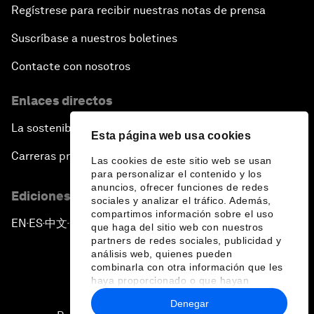
Regístrese para recibir nuestras notas de prensa
Suscríbase a nuestros boletines
Contacte con nosotros
Enlaces directos
La sostenibilidad en el Foro
Esta página web usa cookies
Carreras profesionales
Las cookies de este sitio web se usan
para personalizar el contenido y los
anuncios, ofrecer funciones de redes
Ediciones en otros idiomas
sociales y analizar el tráfico. Además,
compartimos información sobre el uso
EN
ES
中文
日本語
▪
▪
▪
que haga del sitio web con nuestros
partners de redes sociales, publicidad y
análisis web, quienes pueden
combinarla con otra información que les
haya proporcionado o que hayan
recopilado a partir del uso que haya
Denegar
hecho de sus servicios.