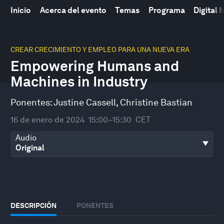
Inicio
Acerca del evento
Temas
Programa
Digital
0
seconds
CREAR CRECIMIENTO Y EMPLEO PARA UNA NUEVA ERA
of
Empowering Humans and
30
minutes,
Machines in Industry
50
seconds
Ponentes:
Justine Cassell
,
Christine Bastian
16 de enero de 2024
15:00–15:30
CET
Audio
DESCRIPCIÓN
PONENTES