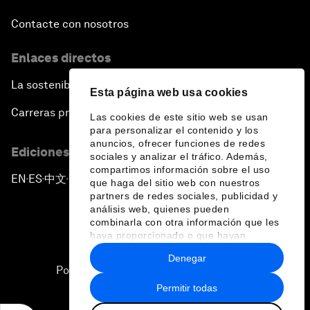
Contacte con nosotros
Enlaces directos
La sostenibilidad en el Foro
Esta página web usa cookies
Carreras profesionales
Las cookies de este sitio web se usan
para personalizar el contenido y los
anuncios, ofrecer funciones de redes
Ediciones en otros idiomas
sociales y analizar el tráfico. Además,
compartimos información sobre el uso
EN
ES
中文
日本語
▪
▪
▪
que haga del sitio web con nuestros
partners de redes sociales, publicidad y
análisis web, quienes pueden
combinarla con otra información que les
haya proporcionado o que hayan
recopilado a partir del uso que haya
Denegar
hecho de sus servicios.
Política de privacidad y normas de uso
Permitir todas
Sitemap