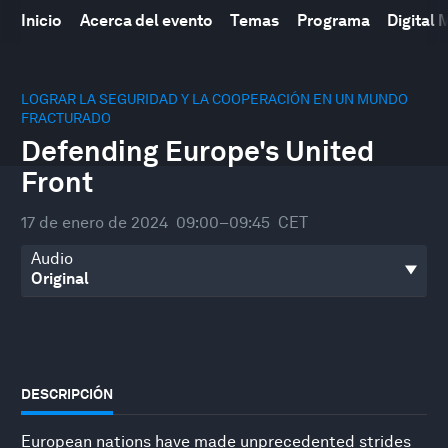
Inicio
Acerca del evento
Temas
Programa
Digital
0
seconds
LOGRAR LA SEGURIDAD Y LA COOPERACIÓN EN UN MUNDO
of
FRACTURADO
47
Defending Europe's United
minutes,
55
Front
seconds
17 de enero de 2024
09:00–09:45
CET
Audio
DESCRIPCIÓN
European nations have made unprecedented strides